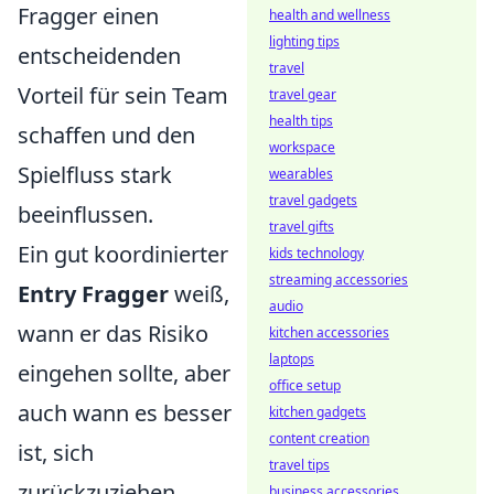
Fragger einen
health and wellness
lighting tips
entscheidenden
travel
Vorteil für sein Team
travel gear
health tips
schaffen und den
workspace
Spielfluss stark
wearables
travel gadgets
beeinflussen.
travel gifts
Ein gut koordinierter
kids technology
streaming accessories
Entry Fragger
weiß,
audio
wann er das Risiko
kitchen accessories
laptops
eingehen sollte, aber
office setup
auch wann es besser
kitchen gadgets
content creation
ist, sich
travel tips
zurückzuziehen.
business accessories