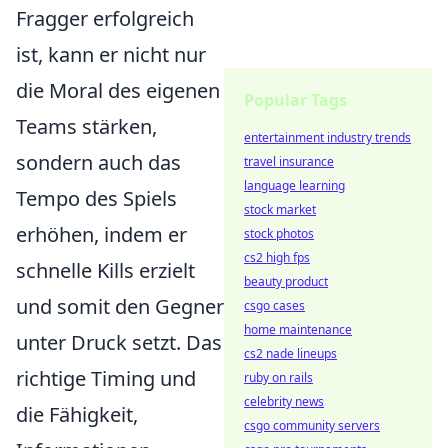
Fragger erfolgreich
ist, kann er nicht nur
die Moral des eigenen
Popular Tags
Teams stärken,
entertainment industry trends
sondern auch das
travel insurance
language learning
Tempo des Spiels
stock market
erhöhen, indem er
stock photos
cs2 high fps
schnelle Kills erzielt
beauty product
und somit den Gegner
csgo cases
home maintenance
unter Druck setzt. Das
cs2 nade lineups
richtige Timing und
ruby on rails
celebrity news
die Fähigkeit,
csgo community servers