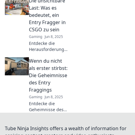
Die unsichtbare
CSGO und
verbessere dein
Last: Was es
Spiel! Besser als
bedeutet, ein
jeder Heimtrainer
Entry Fragger in
– jetzt klicken und
CSGO zu sein
lernen!
Gaming
Jun 8, 2025
Entdecke die
Herausforderungen
und Geheimnisse
Wenn du nicht
eines Entry
Fraggers in CSGO.
als erster stirbst:
Was bedeutet es
Die Geheimnisse
wirklich, die erste
des Entry
Linie im Kampf zu
Fraggings
sein?
Gaming
Jun 8, 2025
Entdecke die
Geheimnisse des
Entry Fraggings
und erfahre, wie
du zum
Tube Ninja Insights offers a wealth of information for
Überlebenskünstler