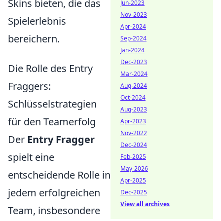
Skins bieten, die das
Jun-2023
Nov-2023
Spielerlebnis
Apr-2024
bereichern.
Sep-2024
Jan-2024
Dec-2023
Die Rolle des Entry
Mar-2024
Fraggers:
Aug-2024
Oct-2024
Schlüsselstrategien
Aug-2023
für den Teamerfolg
Apr-2023
Nov-2022
Der
Entry Fragger
Dec-2024
spielt eine
Feb-2025
May-2026
entscheidende Rolle in
Apr-2025
jedem erfolgreichen
Dec-2025
View all archives
Team, insbesondere