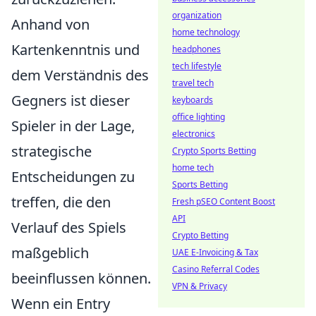
organization
Anhand von
home technology
Kartenkenntnis und
headphones
tech lifestyle
dem Verständnis des
travel tech
Gegners ist dieser
keyboards
office lighting
Spieler in der Lage,
electronics
strategische
Crypto Sports Betting
home tech
Entscheidungen zu
Sports Betting
treffen, die den
Fresh pSEO Content Boost
API
Verlauf des Spiels
Crypto Betting
maßgeblich
UAE E-Invoicing & Tax
Casino Referral Codes
beeinflussen können.
VPN & Privacy
Wenn ein Entry