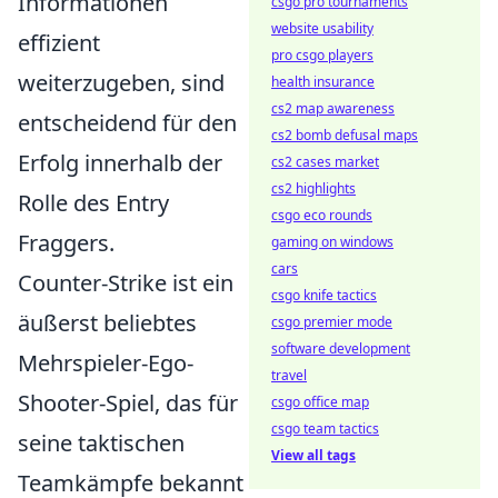
Informationen
csgo pro tournaments
website usability
effizient
pro csgo players
weiterzugeben, sind
health insurance
cs2 map awareness
entscheidend für den
cs2 bomb defusal maps
Erfolg innerhalb der
cs2 cases market
cs2 highlights
Rolle des Entry
csgo eco rounds
Fraggers.
gaming on windows
cars
Counter-Strike ist ein
csgo knife tactics
äußerst beliebtes
csgo premier mode
software development
Mehrspieler-Ego-
travel
Shooter-Spiel, das für
csgo office map
csgo team tactics
seine taktischen
View all tags
Teamkämpfe bekannt