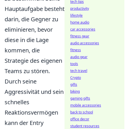
tech tips
Hauptaufgabe besteht
productivity
lifestyle
darin, die Gegner zu
home audio
eliminieren, bevor
car accessories
fitness gear
diese in die Lage
audio accessories
kommen, die
fitness
audio gear
Strategie des eigenen
tools
Teams zu stören.
tech travel
Crypto
Durch seine
gifts
Aggressivität und sein
biking
gaming gifts
schnelles
mobile accessories
Reaktionsvermögen
back to school
office decor
kann der Entry
student resources