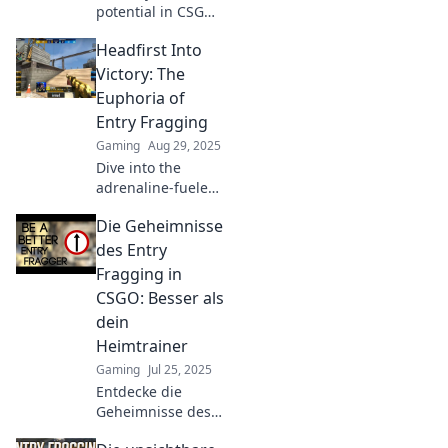
potential in CSGO!
Master entry
Headfirst Into
fragging
strategies and
Victory: The
elevate your
Euphoria of
gameplay to
Entry Fragging
dominate the
Gaming
Aug 29, 2025
competition.
Dive into the
Engage on every
adrenaline-fueled
map!
world of entry
Die Geheimnisse
fragging! Discover
strategies, tips,
des Entry
and the euphoria
Fragging in
of securing those
CSGO: Besser als
crucial first kills.
dein
Heimtrainer
Gaming
Jul 25, 2025
Entdecke die
Geheimnisse des
Entry Fragging in