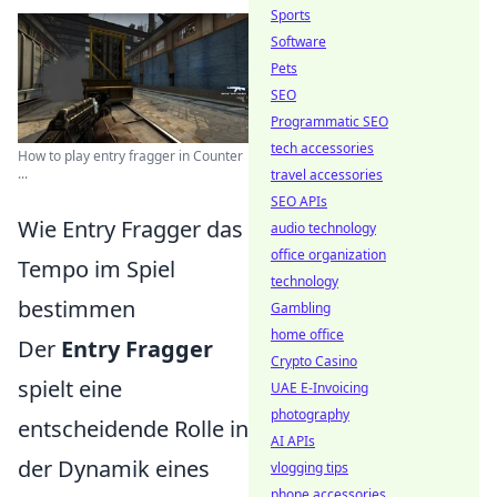
Sports
Software
Pets
SEO
Programmatic SEO
tech accessories
How to play entry fragger in Counter
...
travel accessories
SEO APIs
Wie Entry Fragger das
audio technology
office organization
Tempo im Spiel
technology
bestimmen
Gambling
home office
Der
Entry Fragger
Crypto Casino
spielt eine
UAE E-Invoicing
photography
entscheidende Rolle in
AI APIs
der Dynamik eines
vlogging tips
phone accessories