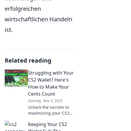
erfolgreichen
wirtschaftlichen Handeln
ist.
Related reading
Struggling with Your
CS2 Wallet? Here's
How to Make Your
Cents Count
Gaming
Nov 3, 2025
Unlock the secrets to
maximizing your CS2
wallet! Discover expert
Keeping Your CS2
tips to stretch your
cents and game