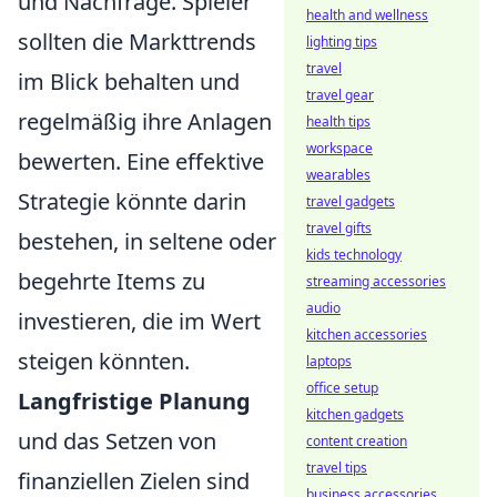
und Nachfrage. Spieler
health and wellness
sollten die Markttrends
lighting tips
travel
im Blick behalten und
travel gear
regelmäßig ihre Anlagen
health tips
workspace
bewerten. Eine effektive
wearables
Strategie könnte darin
travel gadgets
travel gifts
bestehen, in seltene oder
kids technology
begehrte Items zu
streaming accessories
audio
investieren, die im Wert
kitchen accessories
steigen könnten.
laptops
office setup
Langfristige Planung
kitchen gadgets
und das Setzen von
content creation
travel tips
finanziellen Zielen sind
business accessories