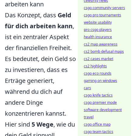
celebrity news
arbeiten kann
csgo community servers
Das Konzept, dass
Geld
csgo pro tournaments
website usability
für dich arbeiten kann
,
pro csgo players
ist ein zentraler Aspekt
health insurance
cs2 map awareness
der finanziellen Freiheit.
cs2 bomb defusal maps
Es bedeutet, dein Geld so
cs2 cases market
cs2 highlights
zu investieren, dass es
csgo eco rounds
Erträge generiert,
gaming on windows
cars
während du dich auf
csgo knife tactics
andere Dinge
csgo premier mode
software development
konzentrieren kannst.
travel
Hier sind
5 Wege
, wie du
csgo office map
csgo team tactics
dein Geld sinnvoll