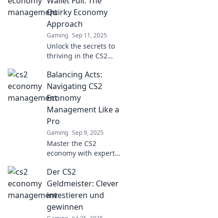
Wallet Full: The
smarter today!
Quirky Economy
Approach
Gaming
Sep 11, 2025
Unlock the secrets to
thriving in the CS2
economy! Discover
Balancing Acts:
quirky tips and
strategies to keep your
Navigating CS2
wallet full and your
Economy
game strong.
Management Like a
Pro
Gaming
Sep 9, 2025
Master the CS2
economy with expert
tips and tricks! Boost
Der CS2
your gameplay and
make winning
Geldmeister: Clever
decisions like a pro—
investieren und
discover the secrets
gewinnen
now!