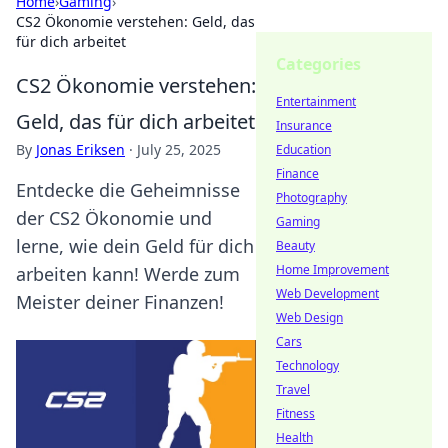
Home
›
Gaming
›
CS2 Ökonomie verstehen: Geld, das
für dich arbeitet
Categories
CS2 Ökonomie verstehen:
Entertainment
Geld, das für dich arbeitet
Insurance
By
Jonas Eriksen
·
July 25, 2025
Education
Finance
Entdecke die Geheimnisse
Photography
der CS2 Ökonomie und
Gaming
lerne, wie dein Geld für dich
Beauty
Home Improvement
arbeiten kann! Werde zum
Web Development
Meister deiner Finanzen!
Web Design
Cars
Technology
Travel
Fitness
Health