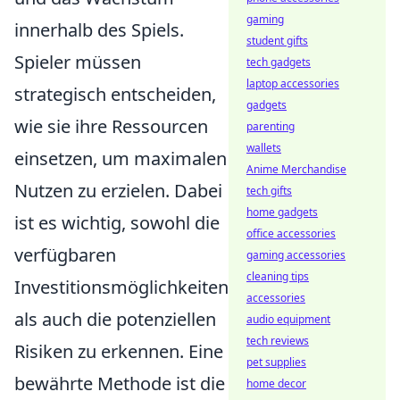
gaming
innerhalb des Spiels.
student gifts
Spieler müssen
tech gadgets
laptop accessories
strategisch entscheiden,
gadgets
wie sie ihre Ressourcen
parenting
wallets
einsetzen, um maximalen
Anime Merchandise
Nutzen zu erzielen. Dabei
tech gifts
home gadgets
ist es wichtig, sowohl die
office accessories
verfügbaren
gaming accessories
cleaning tips
Investitionsmöglichkeiten
accessories
als auch die potenziellen
audio equipment
tech reviews
Risiken zu erkennen. Eine
pet supplies
bewährte Methode ist die
home decor