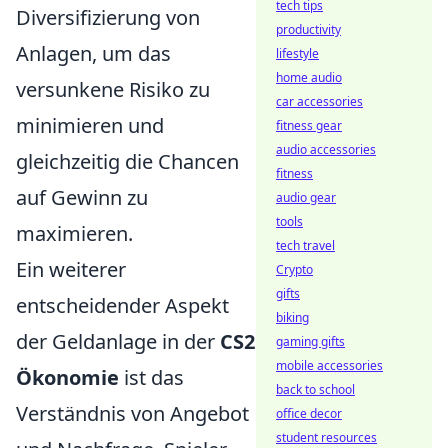
tech tips
Diversifizierung von
productivity
Anlagen, um das
lifestyle
home audio
versunkene Risiko zu
car accessories
minimieren und
fitness gear
audio accessories
gleichzeitig die Chancen
fitness
auf Gewinn zu
audio gear
tools
maximieren.
tech travel
Ein weiterer
Crypto
gifts
entscheidender Aspekt
biking
der Geldanlage in der
CS2
gaming gifts
mobile accessories
Ökonomie
ist das
back to school
Verständnis von Angebot
office decor
student resources