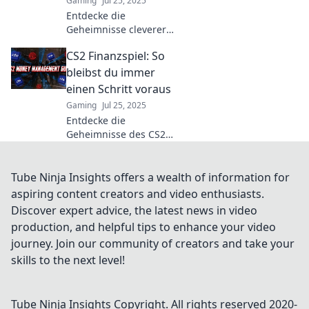
Gaming
Jul 25, 2025
Entdecke die
Geheimnisse cleverer
Investitionen und
CS2 Finanzspiel: So
gewinne mit dem CS2
Geldmeister! Starte
bleibst du immer
jetzt und erweitere
einen Schritt voraus
dein Finanzwissen!
Gaming
Jul 25, 2025
Entdecke die
Geheimnisse des CS2
Finanzspiels und
erfahre, wie du immer
einen Schritt voraus
Tube Ninja Insights offers a wealth of information for
bist! Gewinne
aspiring content creators and video enthusiasts.
strategisch und
Discover expert advice, the latest news in video
erfolgreich!
production, and helpful tips to enhance your video
journey. Join our community of creators and take your
skills to the next level!
Tube Ninja Insights
Copyright. All rights reserved 2020-