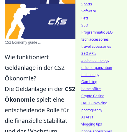
Sports
Software
Pets
SEO
Programmatic SEO
tech accessories
CS2 Economy guide ...
travel accessories
SEO APIs
Wie funktioniert
audio technology
Geldanlage in der CS2
office organization
technology
Ökonomie?
Gambling
Die Geldanlage in der
CS2
home office
Crypto Casino
Ökonomie
spielt eine
UAE E-Invoicing
entscheidende Rolle für
photography
AI APIs
die finanzielle Stabilität
vlogging tips
und das Wachstum
phone accessories