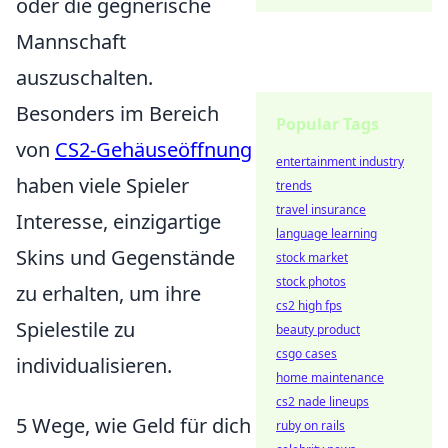
oder die gegnerische
Mannschaft
auszuschalten.
Besonders im Bereich
Popular Tags
von
CS2-Gehäuseöffnung
entertainment industry
haben viele Spieler
trends
travel insurance
Interesse, einzigartige
language learning
Skins und Gegenstände
stock market
stock photos
zu erhalten, um ihre
cs2 high fps
Spielestile zu
beauty product
csgo cases
individualisieren.
home maintenance
cs2 nade lineups
5 Wege, wie Geld für dich
ruby on rails