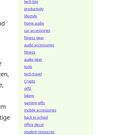
tech tips
productivity
lifestyle
nd
home audio
car accessories
fitness gear
audio accessories
fitness
audio gear
e
tools
en,
tech travel
Crypto
e,
gifts
biking
gaming gifts
dem
mobile accessories
tige
back to school
office decor
student resources