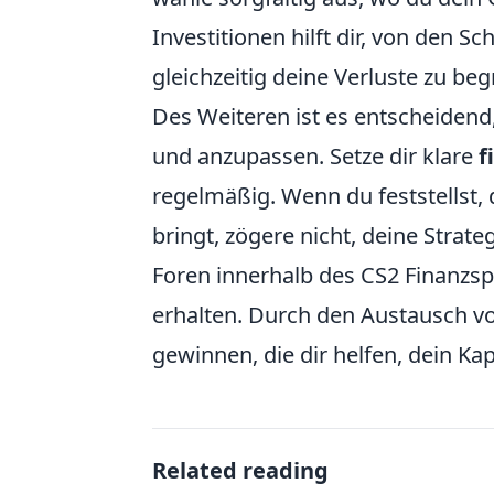
Investitionen hilft dir, von den 
gleichzeitig deine Verluste zu be
Des Weiteren ist es entscheidend
und anzupassen. Setze dir klare
f
regelmäßig. Wenn du feststellst,
bringt, zögere nicht, deine Strat
Foren innerhalb des CS2 Finanzsp
erhalten. Durch den Austausch v
gewinnen, die dir helfen, dein Ka
Related reading