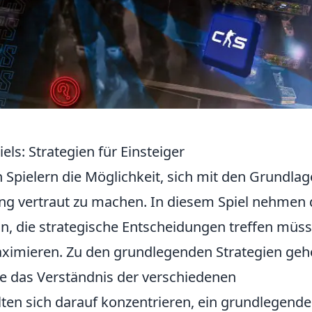
ls: Strategien für Einsteiger
 Spielern die Möglichkeit, sich mit den Grundla
ng vertraut zu machen. In diesem Spiel nehmen 
ein, die strategische Entscheidungen treffen müs
aximieren. Zu den grundlegenden Strategien geh
e das Verständnis der verschiedenen
lten sich darauf konzentrieren, ein grundlegende