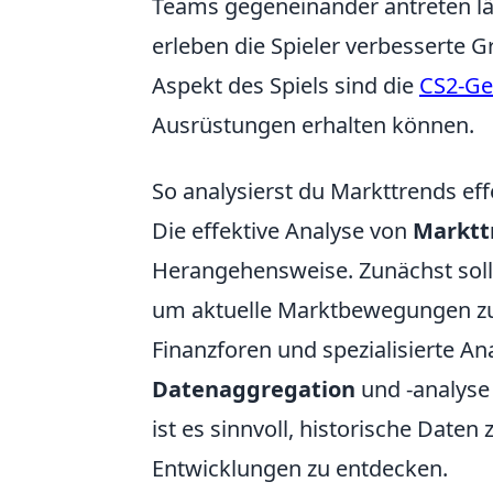
Teams gegeneinander antreten läs
erleben die Spieler verbesserte 
Aspekt des Spiels sind die
CS2-Ge
Ausrüstungen erhalten können.
So analysierst du Markttrends eff
Die effektive Analyse von
Marktt
Herangehensweise. Zunächst sollt
um aktuelle Marktbewegungen zu 
Finanzforen und spezialisierte Ana
Datenaggregation
und -analyse
ist es sinnvoll, historische Daten
Entwicklungen zu entdecken.