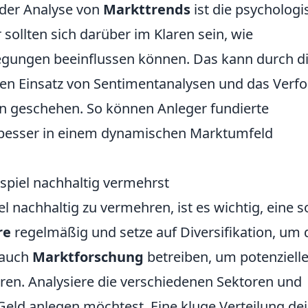
 der Analyse von
Markttrends
ist die psychologi
sollten sich darüber im Klaren sein, wie
gungen beeinflussen können. Das kann durch d
den Einsatz von Sentimentanalysen und das Verf
n geschehen. So können Anleger fundierte
 besser in einem dynamischen Marktumfeld
zspiel nachhaltig vermehrst
l nachhaltig zu vermehren, ist es wichtig, eine s
re
regelmäßig und setze auf Diversifikation, um 
t auch
Marktforschung
betreiben, um potenziell
ren. Analysiere die verschiedenen Sektoren und
Geld anlegen möchtest. Eine kluge Verteilung de