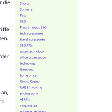
r die
Sports
Software
Pets
SEO
Programmatic SEO
iffe
tech accessories
ten.
travel accessories
SEO APIs
audio technology
rden
office organization
technology
Gambling
home office
Crypto Casino
UAE E-Invoicing
 an,
photography
AI APIs
nd.
vlogging tips
phone accessories