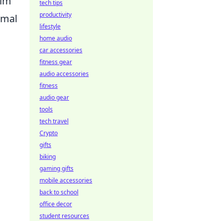
 im
tech tips
productivity
imal
lifestyle
home audio
car accessories
fitness gear
audio accessories
fitness
audio gear
tools
tech travel
Crypto
gifts
biking
gaming gifts
mobile accessories
back to school
office decor
student resources