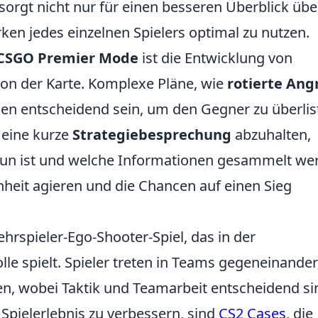
sorgt nicht nur für einen besseren Überblick übe
ärken jedes einzelnen Spielers optimal zu nutzen.
CSGO Premier Mode
ist die Entwicklung von
von der Karte. Komplexe Pläne, wie
rotierte Angr
nen entscheidend sein, um den Gegner zu überlis
 eine kurze
Strategiebesprechung
abzuhalten,
u tun ist und welche Informationen gesammelt we
heit agieren und die Chancen auf einen Sieg
ehrspieler-Ego-Shooter-Spiel, das in der
le spielt. Spieler treten in Teams gegeneinander
en, wobei Taktik und Teamarbeit entscheidend si
Spielerlebnis zu verbessern, sind
CS2 Cases
, die