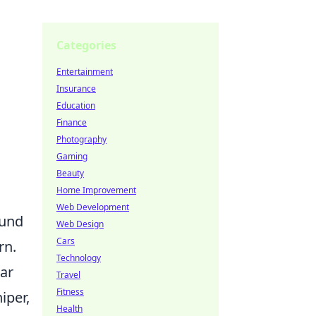
Categories
Entertainment
Insurance
Education
Finance
Photography
Gaming
Beauty
Home Improvement
Web Development
 und
Web Design
Cars
rn.
Technology
lar
Travel
Fitness
iper,
Health