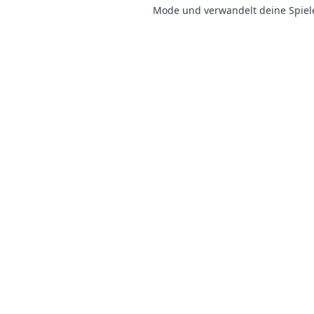
Mode und verwandelt deine Spiele
Erlebnisse! Lass dir diesen Leitfa
entgehen!