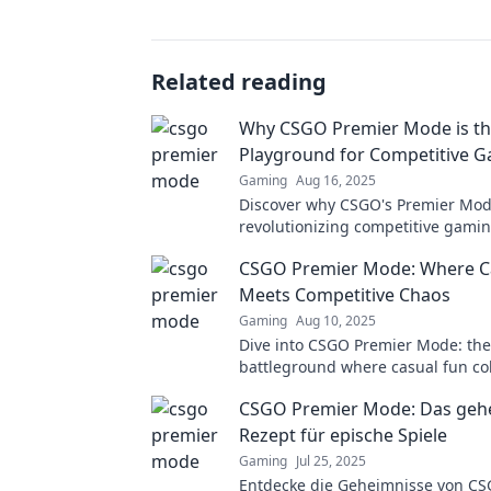
Related reading
Why CSGO Premier Mode is t
Playground for Competitive 
Gaming
Aug 16, 2025
Discover why CSGO's Premier Mod
revolutionizing competitive gami
the ultimate battlefield where skil
CSGO Premier Mode: Where C
strategy!
Meets Competitive Chaos
Gaming
Aug 10, 2025
Dive into CSGO Premier Mode: the
battleground where casual fun col
competitive chaos! Ready for the th
CSGO Premier Mode: Das geh
Rezept für epische Spiele
Gaming
Jul 25, 2025
Entdecke die Geheimnisse von CS