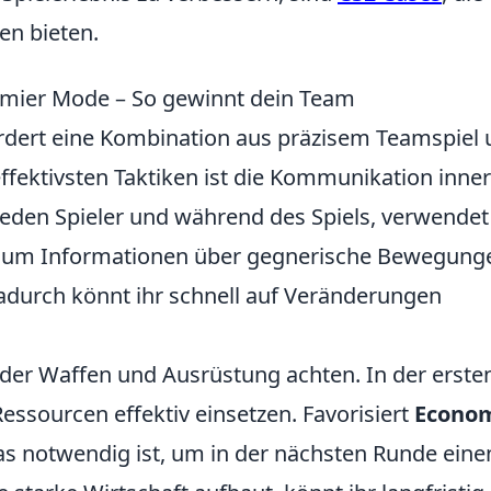
en bieten.
emier Mode – So gewinnt dein Team
rdert eine Kombination aus präzisem Teamspiel
ffektivsten Taktiken ist die Kommunikation inne
 jeden Spieler und während des Spiels, verwendet
n, um Informationen über gegnerische Bewegung
adurch könnt ihr schnell auf Veränderungen
hl der Waffen und Ausrüstung achten. In der erste
essourcen effektiv einsetzen. Favorisiert
Econo
as notwendig ist, um in der nächsten Runde eine