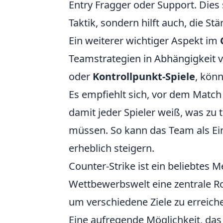
Entry Fragger oder Support. Dies 
Taktik, sondern hilft auch, die St
Ein weiterer wichtiger Aspekt im
Teamstrategien in Abhängigkeit 
oder
Kontrollpunkt-Spiele
, kön
Es empfiehlt sich, vor dem Match
damit jeder Spieler weiß, was z
müssen. So kann das Team als Ein
erheblich steigern.
Counter-Strike ist ein beliebtes M
Wettbewerbswelt eine zentrale Rol
um verschiedene Ziele zu erreich
Eine aufregende Möglichkeit, das 