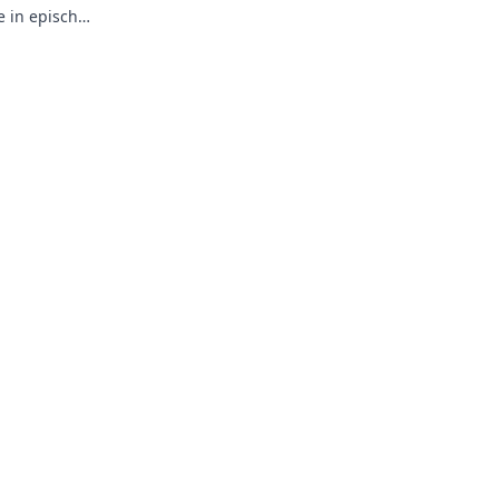
 in epische
den nicht