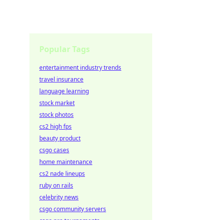
Popular Tags
entertainment industry trends
travel insurance
language learning
stock market
stock photos
cs2 high fps
beauty product
csgo cases
home maintenance
cs2 nade lineups
ruby on rails
celebrity news
csgo community servers