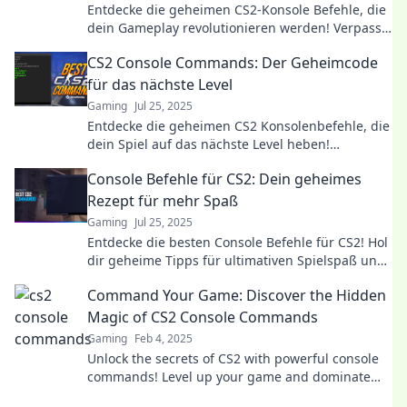
Entdecke die geheimen CS2-Konsole Befehle, die
dein Gameplay revolutionieren werden! Verpass
nicht die Tipps, die dich zum Profi machen!
CS2 Console Commands: Der Geheimcode
für das nächste Level
Gaming
Jul 25, 2025
Entdecke die geheimen CS2 Konsolenbefehle, die
dein Spiel auf das nächste Level heben!
Unverzichtbare Tricks und Tipps warten auf dich.
Console Befehle für CS2: Dein geheimes
Rezept für mehr Spaß
Gaming
Jul 25, 2025
Entdecke die besten Console Befehle für CS2! Hol
dir geheime Tipps für ultimativen Spielspaß und
steigere dein Gaming-Erlebnis jetzt!
Command Your Game: Discover the Hidden
Magic of CS2 Console Commands
Gaming
Feb 4, 2025
Unlock the secrets of CS2 with powerful console
commands! Level up your game and dominate
like never before. Discover the magic now!