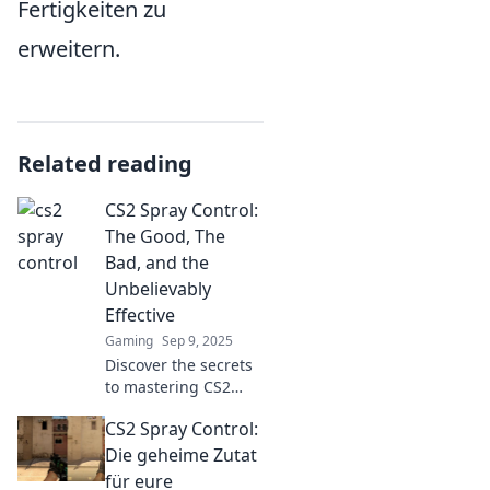
Fertigkeiten zu
erweitern.
Related reading
CS2 Spray Control:
The Good, The
Bad, and the
Unbelievably
Effective
Gaming
Sep 9, 2025
Discover the secrets
to mastering CS2
spray control!
CS2 Spray Control:
Explore the good, the
bad, and the
Die geheime Zutat
unbelievably
für eure