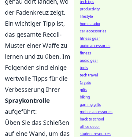
genau dort landen, wo
tech tips
productivity
der Fadenkreuz zeigt.
lifestyle
Ein wichtiger Tipp ist,
home audio
car accessories
das gesamte Recoil-
fitness gear
Muster einer Waffe zu
audio accessories
fitness
lernen und zu üben. Im
audio gear
Folgenden sind einige
tools
tech travel
wertvolle Tipps für die
Crypto
Verbesserung Ihrer
gifts
biking
Spraykontrolle
gaming gifts
aufgeführt:
mobile accessories
back to school
Üben Sie das Schießen
office decor
auf eine Wand, um das
student resources