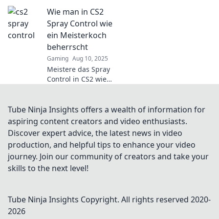
Spray Control -
Wie man in CS2
Warum weniger oft
mehr ist! Hol dir die
Spray Control wie
besten Tipps für
ein Meisterkoch
mehr Präzision im
beherrscht
Spiel!
Gaming
Aug 10, 2025
Meistere das Spray
Control in CS2 wie
ein Profi! Entdecke
die besten Tipps und
Tricks für präzises
Tube Ninja Insights offers a wealth of information for
Zielen und
aspiring content creators and video enthusiasts.
dominierende Spiele.
Discover expert advice, the latest news in video
production, and helpful tips to enhance your video
journey. Join our community of creators and take your
skills to the next level!
Tube Ninja Insights
Copyright. All rights reserved 2020-
2026