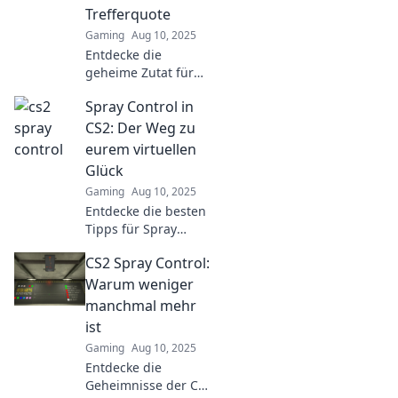
effective techniques
Trefferquote
that elevate your
Gaming
Aug 10, 2025
game!
Entdecke die
geheime Zutat für
präzises Zielen in
Spray Control in
CS2! Verpasse nicht
die besten Tipps für
CS2: Der Weg zu
deine Trefferquote!
eurem virtuellen
Glück
Gaming
Aug 10, 2025
Entdecke die besten
Tipps für Spray
Control in CS2 und
CS2 Spray Control:
meistere dein
virtuelles Glück!
Warum weniger
Werde zum
manchmal mehr
Scharfschützen des
ist
Spiels!
Gaming
Aug 10, 2025
Entdecke die
Geheimnisse der CS2