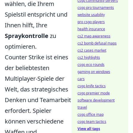
csgo community servers
wählen, die Ihrem
csgo pro tournaments
Spielstil entspricht und
website usability
pro csgo players
Ihnen hilft, Ihre
health insurance
Spraykontrolle
zu
cs2 map awareness
cs2 bomb defusal maps
optimieren.
cs2 cases market
Counter Strike ist eines
cs2 highlights
csgo eco rounds
der beliebtesten
gaming on windows
Multiplayer-Spiele der
cars
csgo knife tactics
Welt, das strategisches
csgo premier mode
Denken und Teamarbeit
software development
travel
erfordert. Spieler
csgo office map
können verschiedene
csgo team tactics
View all tags
Waffen und