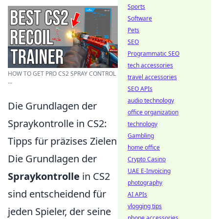
Sports
Software
Pets
SEO
Programmatic SEO
tech accessories
HOW TO GET PRO CS2 SPRAY CONTROL
travel accessories
...
SEO APIs
audio technology
Die Grundlagen der
office organization
Spraykontrolle in CS2:
technology
Gambling
Tipps für präzises Zielen
home office
Die Grundlagen der
Crypto Casino
UAE E-Invoicing
Spraykontrolle
in CS2
photography
sind entscheidend für
AI APIs
vlogging tips
jeden Spieler, der seine
phone accessories