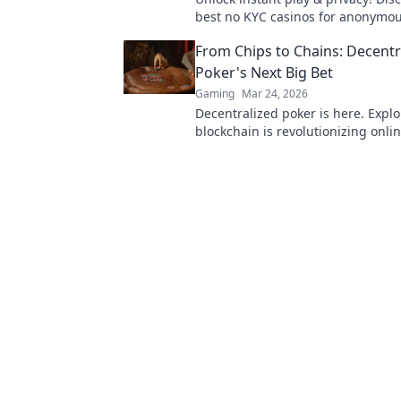
best no KYC casinos for anonymo
Your guide starts here.
From Chips to Chains: Decentr
Poker's Next Big Bet
Gaming
Mar 24, 2026
Decentralized poker is here. Expl
blockchain is revolutionizing onl
from chips to chains. Dive in!