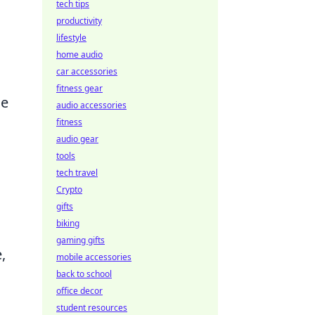
tech tips
productivity
lifestyle
home audio
car accessories
fitness gear
ie
audio accessories
fitness
audio gear
tools
tech travel
Crypto
gifts
biking
gaming gifts
,
mobile accessories
back to school
office decor
student resources