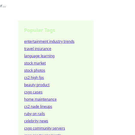
ur
Popular Tags
entertainment industry trends
travel insurance
language learning
stock market
stock photos
cs2 high fps
beauty product
csgo cases
home maintenance
cs2 nade lineups
ruby on rails
celebrity news
csgo community servers