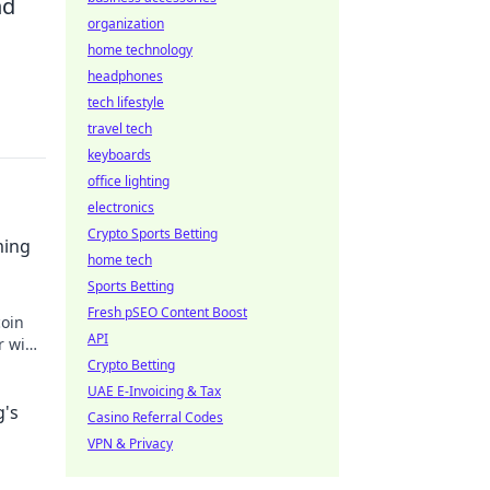
nd
organization
home technology
headphones
tech lifestyle
travel tech
keyboards
office lighting
electronics
Crypto Sports Betting
ming
home tech
Sports Betting
Fresh pSEO Content Boost
coin
API
r wins
ts!
Crypto Betting
UAE E-Invoicing & Tax
g's
Casino Referral Codes
VPN & Privacy