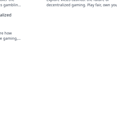
us gambling.
decentralized gaming. Play fair, own yo
assets, and win big. Click to dive in!
alized
ore how
ine gaming,