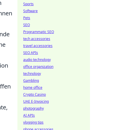
n
Sports
Software
önnen
Pets
SEO
Programmatic SEO
inde
tech accessories
ne
travel accessories
SEO APIs
audio technology
ion
office organization
technology
Gambling
ffen
home office
Crypto Casino
UAE E-Invoicing
te,
photography
AI APIs
vlogging tips
phone accessories