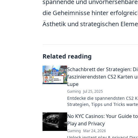
spannende und unvorhersehbare
die Geheimnisse hinter erfolgre
Ästhetik und strategischen Eleme
Related reading
Schachbrett der Strategien: D
faszinierendsten CS2 Karten u
Lupe
Gaming
Jul 25, 2025
Entdecke die spannendsten CS2 K
Strategien, Tipps und Tricks warte
starte jetzt deine Reise im Schach
No KYC Casinos: Your Guide to
Strategien!
Play and Privacy
Gaming
Mar 24, 2026
Unlock instant play & privacy! Dis