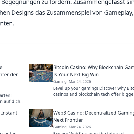
 Begegnungen zu fördern. Zusammengefasst si
ichen Designs das Zusammenspiel von Gameplay,
nten.
ie
Bitcoin Casino: Why Blockchain Ga
nter der
Is Your Next Big Win
Gaming
Mar 24, 2026
Level up your gaming! Discover why Bit
casinos and blockchain tech offer bigge
arten!
and a fairer play. Your next jackpot awai
n auf dich –
brett der
 Instant
Web3 Casino: Decentralized Gamin
Next Frontier
Gaming
Mar 24, 2026
cover the
Explore Web3 casinos: the future of