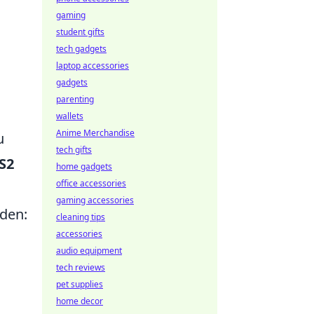
gaming
student gifts
tech gadgets
laptop accessories
gadgets
parenting
wallets
Anime Merchandise
u
tech gifts
S2
home gadgets
office accessories
gaming accessories
rden:
cleaning tips
accessories
audio equipment
tech reviews
pet supplies
home decor