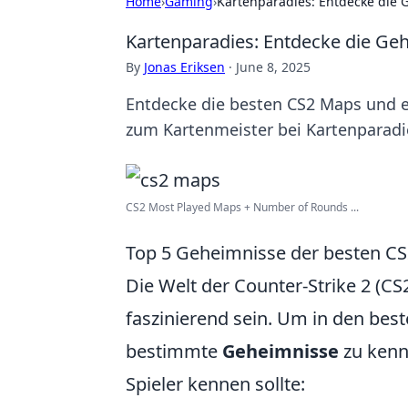
Home
›
Gaming
›
Kartenparadies: Entdecke die
Kartenparadies: Entdecke die Ge
By
Jonas Eriksen
·
June 8, 2025
Entdecke die besten CS2 Maps und e
zum Kartenmeister bei Kartenparadi
CS2 Most Played Maps + Number of Rounds ...
Top 5 Geheimnisse der besten CS2
Die Welt der Counter-Strike 2 (C
faszinierend sein. Um in den beste
bestimmte
Geheimnisse
zu kenn
Spieler kennen sollte: