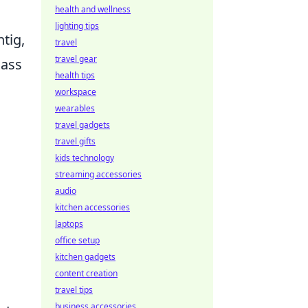
health and wellness
lighting tips
tig,
travel
travel gear
dass
health tips
workspace
wearables
travel gadgets
travel gifts
kids technology
streaming accessories
audio
kitchen accessories
laptops
office setup
kitchen gadgets
content creation
travel tips
business accessories