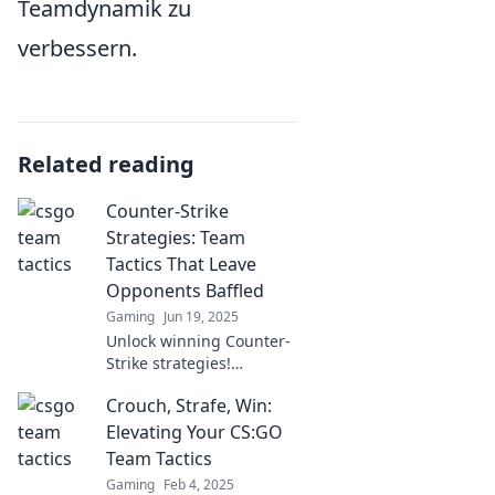
Teamdynamik zu
verbessern.
Related reading
Counter-Strike
Strategies: Team
Tactics That Leave
Opponents Baffled
Gaming
Jun 19, 2025
Unlock winning Counter-
Strike strategies!
Discover team tactics that
Crouch, Strafe, Win:
will leave your opponents
completely baffled and
Elevating Your CS:GO
boost your game today!
Team Tactics
Gaming
Feb 4, 2025