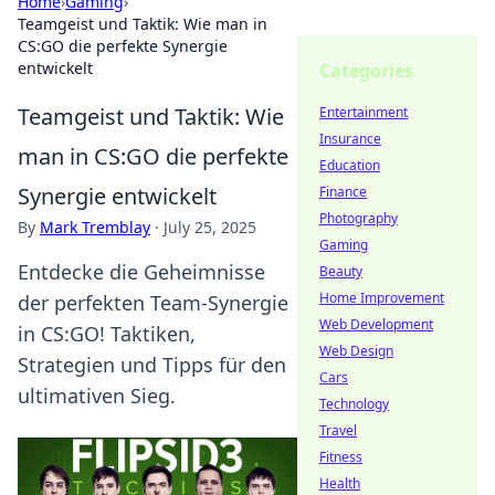
Home
›
Gaming
›
Teamgeist und Taktik: Wie man in
CS:GO die perfekte Synergie
entwickelt
Categories
Teamgeist und Taktik: Wie
Entertainment
Insurance
man in CS:GO die perfekte
Education
Synergie entwickelt
Finance
Photography
By
Mark Tremblay
·
July 25, 2025
Gaming
Entdecke die Geheimnisse
Beauty
Home Improvement
der perfekten Team-Synergie
Web Development
in CS:GO! Taktiken,
Web Design
Strategien und Tipps für den
Cars
ultimativen Sieg.
Technology
Travel
Fitness
Health