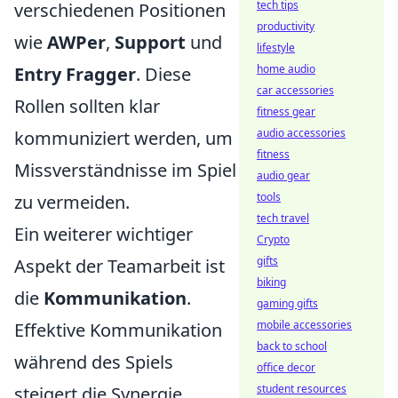
tech tips
verschiedenen Positionen
productivity
wie
AWPer
,
Support
und
lifestyle
home audio
Entry Fragger
. Diese
car accessories
Rollen sollten klar
fitness gear
audio accessories
kommuniziert werden, um
fitness
Missverständnisse im Spiel
audio gear
tools
zu vermeiden.
tech travel
Ein weiterer wichtiger
Crypto
gifts
Aspekt der Teamarbeit ist
biking
die
Kommunikation
.
gaming gifts
mobile accessories
Effektive Kommunikation
back to school
während des Spiels
office decor
student resources
steigert die Synergie