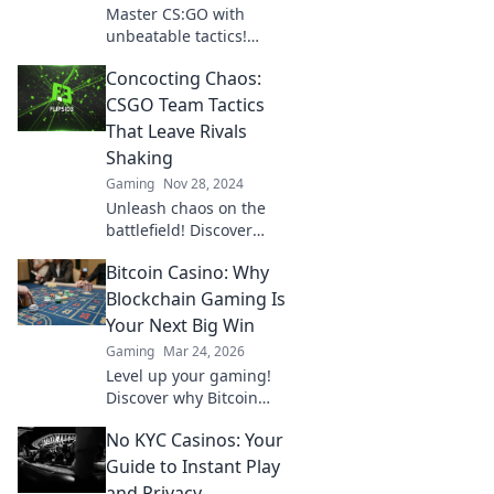
Master CS:GO with
unbeatable tactics!
Discover expert
Concocting Chaos:
strategies to elevate your
team and dominate the
CSGO Team Tactics
competition. Click to level
That Leave Rivals
up your game!
Shaking
Gaming
Nov 28, 2024
Unleash chaos on the
battlefield! Discover
game-changing CSGO
Bitcoin Casino: Why
team tactics that will
leave your rivals
Blockchain Gaming Is
trembling in defeat.
Your Next Big Win
Gaming
Mar 24, 2026
Level up your gaming!
Discover why Bitcoin
casinos and blockchain
No KYC Casinos: Your
tech offer bigger wins
and a fairer play. Your
Guide to Instant Play
next jackpot awaits!
and Privacy