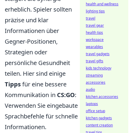
health and wellness
erheblich. Spieler sollten
lighting tips
travel
präzise und klar
travel gear
Informationen über
health tips
workspace
Gegner-Positionen,
wearables
Strategien oder
travel gadgets
travel gifts
persönliche Gesundheit
kids technology
teilen. Hier sind einige
streaming
accessories
Tipps
für eine bessere
audio
Kommunikation in
CS:GO
:
kitchen accessories
laptops
Verwenden Sie eingebaute
office setup
Sprachbefehle für schnelle
kitchen gadgets
content creation
Informationen.
travel tips