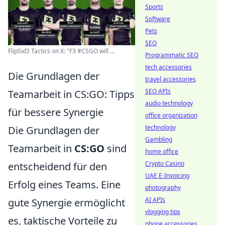
Sports
Software
Pets
SEO
FlipSid3 Tactics on X: "F3 #CSGO will ...
Programmatic SEO
tech accessories
Die Grundlagen der
travel accessories
SEO APIs
Teamarbeit in CS:GO: Tipps
audio technology
für bessere Synergie
office organization
technology
Die Grundlagen der
Gambling
Teamarbeit in
CS:GO
sind
home office
Crypto Casino
entscheidend für den
UAE E-Invoicing
Erfolg eines Teams. Eine
photography
AI APIs
gute Synergie ermöglicht
vlogging tips
es, taktische Vorteile zu
phone accessories