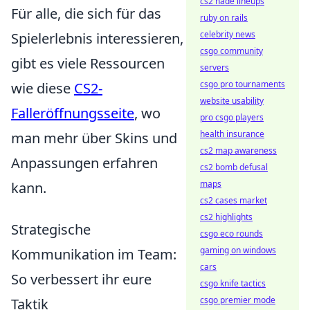
cs2 nade lineups
Für alle, die sich für das
ruby on rails
celebrity news
Spielerlebnis interessieren,
csgo community
gibt es viele Ressourcen
servers
csgo pro tournaments
wie diese
CS2-
website usability
Falleröffnungsseite
, wo
pro csgo players
health insurance
man mehr über Skins und
cs2 map awareness
Anpassungen erfahren
cs2 bomb defusal
maps
kann.
cs2 cases market
cs2 highlights
Strategische
csgo eco rounds
gaming on windows
Kommunikation im Team:
cars
So verbessert ihr eure
csgo knife tactics
csgo premier mode
Taktik