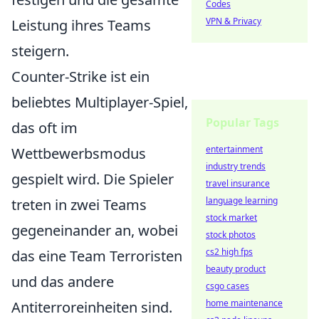
Codes
VPN & Privacy
Leistung ihres Teams
steigern.
Counter-Strike ist ein
beliebtes Multiplayer-Spiel,
Popular Tags
das oft im
entertainment
Wettbewerbsmodus
industry trends
gespielt wird. Die Spieler
travel insurance
language learning
treten in zwei Teams
stock market
gegeneinander an, wobei
stock photos
cs2 high fps
das eine Team Terroristen
beauty product
und das andere
csgo cases
home maintenance
Antiterroreinheiten sind.