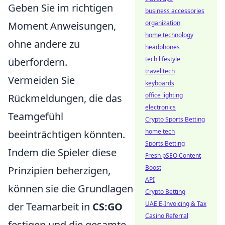
Geben Sie im richtigen
business accessories
organization
Moment Anweisungen,
home technology
ohne andere zu
headphones
tech lifestyle
überfordern.
travel tech
Vermeiden Sie
keyboards
office lighting
Rückmeldungen, die das
electronics
Teamgefühl
Crypto Sports Betting
home tech
beeinträchtigen könnten.
Sports Betting
Indem die Spieler diese
Fresh pSEO Content
Boost
Prinzipien beherzigen,
API
können sie die Grundlagen
Crypto Betting
UAE E-Invoicing & Tax
der Teamarbeit in
CS:GO
Casino Referral
festigen und die gesamte